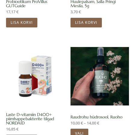
Probiootikum ProVillus
Huulepalsam, Salla Pringi
GUTGuide
Mesila, 5g
17,17
€
3,70
€
LISA KORVI
LISA KORVI
Hinnavahemik:
Sellel
10,00 €
kuni
tootel
14,00 €
on
mitu
varianti.
Valikuid
saab
teha
Laste D-vitamiin D400+
Raudrohu hüdrosool, Ruoho
piimhappebakterite tilgad
tootelehel.
NORDAID
10,00
€
–
14,00
€
16,85
€
VALI