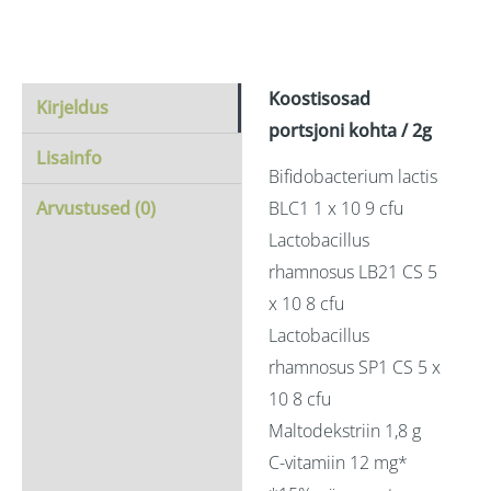
Koostisosad
Kirjeldus
portsjoni kohta / 2g
Lisainfo
Bifidobacterium lactis
BLC1 1 x 10 9 cfu
Arvustused (0)
Lactobacillus
rhamnosus LB21 CS 5
x 10 8 cfu
Lactobacillus
rhamnosus SP1 CS 5 x
10 8 cfu
Maltodekstriin 1,8 g
C-vitamiin 12 mg*