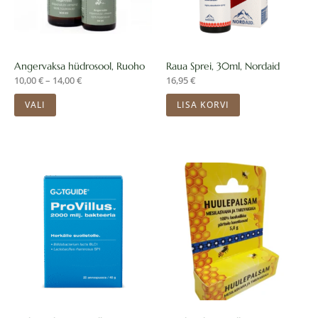
Valikuid
saab
teha
Angervaksa hüdrosool, Ruoho
Raua Sprei, 30ml, Nordaid
tootelehel.
10,00
€
–
14,00
€
16,95
€
VALI
LISA KORVI