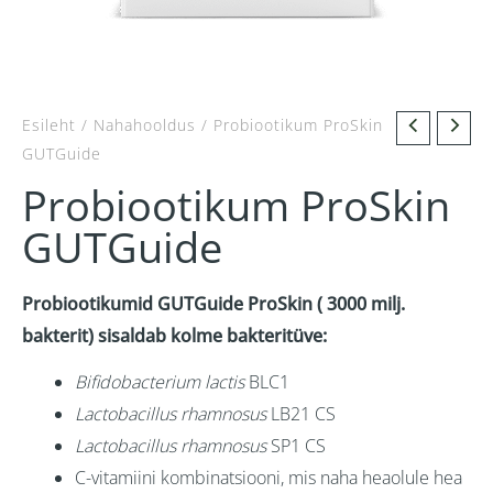
Probiootikum
Esileht
/
Nahahooldus
/ Probiootikum ProSkin
GUTGuide
ProSkin
Probiootikum ProSkin
GUTGuide
kogus
GUTGuide
Probiootikumid GUTGuide ProSkin ( 3000 milj.
bakterit) sisaldab kolme bakteritüve:
Bifidobacterium lactis
BLC1
Lactobacillus rhamnosus
LB21 CS
Lactobacillus rhamnosus
SP1 CS
C-vitamiini kombinatsiooni, mis naha heaolule hea