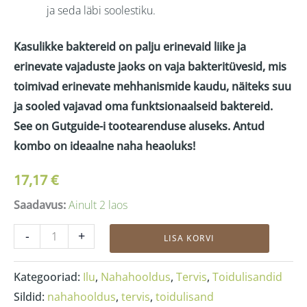
ja seda läbi soolestiku.
Kasulikke baktereid on palju erinevaid liike ja
erinevate vajaduste jaoks on vaja bakteritüvesid, mis
toimivad erinevate mehhanismide kaudu, näiteks suu
ja sooled vajavad oma funktsionaalseid baktereid.
See on Gutguide-i tootearenduse aluseks. Antud
kombo on ideaalne naha heaoluks!
17,17
€
Saadavus:
Ainult 2 laos
-
+
LISA KORVI
Kategooriad:
Ilu
,
Nahahooldus
,
Tervis
,
Toidulisandid
Sildid:
nahahooldus
,
tervis
,
toidulisand