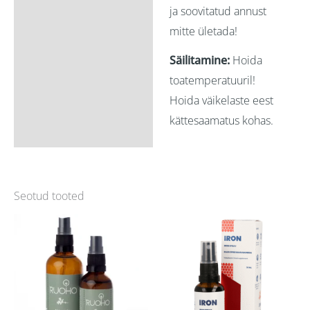
ja soovitatud annust
mitte ületada!
Säilitamine:
Hoida
toatemperatuuril!
Hoida väikelaste eest
kättesaamatus kohas.
Seotud tooted
Hinnavahemik:
Sellel
10,00 €
kuni
tootel
14,00 €
on
mitu
varianti.