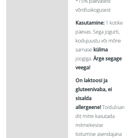
*15% päevasest
võrdluskogusest
Kasutamine:
1 kotike
päevas. Sega jogurti,
kodujuustu või mõne
sarnase
külma
joogiga.
Ärge segage
veega!
On laktoosi ja
gluteenivaba, ei
sisalda
allergeene!
Toidulisan
dit mitte kasutada
mitmekesise
toitumise asendajana