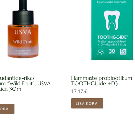
üdantide-rikas
Hammaste probiootikum
um “Wild Fruit”, USVA
TOOTHGUide +D3
ics, 30ml
17,17
€
LISA KORVI
KORVI