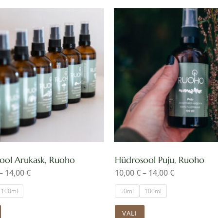
Hinnavahemik:
Hinnavahem
Sellel
Sellel
10,00 €
10,00 €
kuni
kuni
tootel
tootel
14,00 €
14,00 €
on
on
mitu
mitu
varianti.
varianti.
Valikuid
Valikuid
saab
saab
teha
teha
tootelehel.
tootelehel.
ool Arukask, Ruoho
Hüdrosool Puju, Ruoho
–
14,00
€
10,00
€
–
14,00
€
100ml
50ml
100ml
VALI