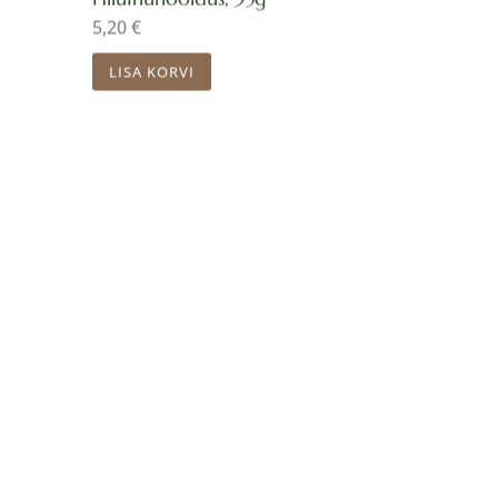
5,20
€
LISA KORVI
Algne
Praegune
hind
hind
oli:
on:
4,90 €.
4,00 €.