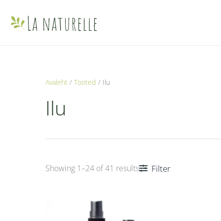
Skip
to
content
Avaleht
Tooted
Ilu
Ilu
Filter
Showing 1–24 of 41 results
Hinnavahemik:
Sellel
10,00 €
kuni
tootel