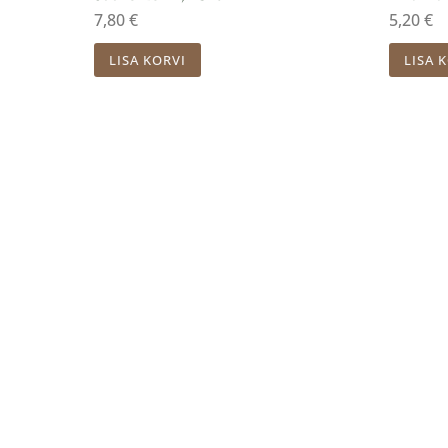
7,80
€
5,20
€
LISA KORVI
LISA 