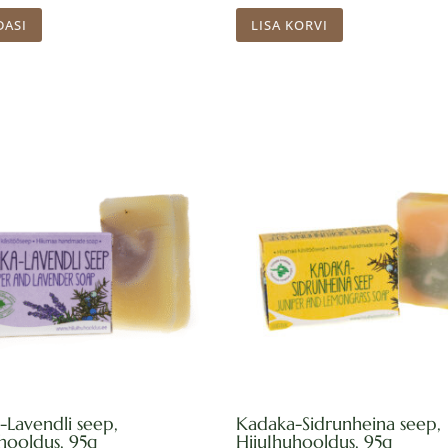
DASI
LISA KORVI
Lavendli seep,
Kadaka-Sidrunheina seep,
hooldus, 95g
HiiuIhuhooldus, 95g