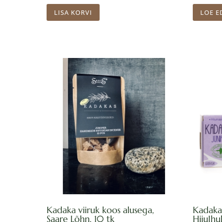
LISA KORVI
LOE E
Kadaka viiruk koos alusega,
Kadaka-
Saare Lõhn, 10 tk
HiiuIhu