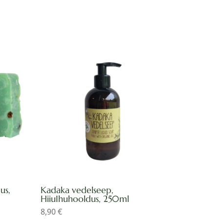
us,
Kadaka vedelseep,
HiiuIhuhooldus, 250ml
8,90
€