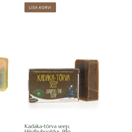
LISA KORVI
Kadaka-tõrva seep,
HiiuIhuhooldus, 95g