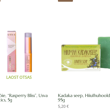
LAOST OTSAS
ie, “Rasperry Bliss”, Usva
Kadaka seep, HiiuIhuhoold
cs, 5g
95g
5,20
€