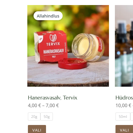
Hinnavahemik:
Sellel
4,00 €
Allahindlus
kuni
tootel
7,00 €
on
mitu
varianti.
Valikuid
saab
teha
tootelehel.
Hanerasvasalv, Tervix
Hüdros
4,00
€
–
7,00
€
10,00
€
20g
50g
50ml
VALI
VALI