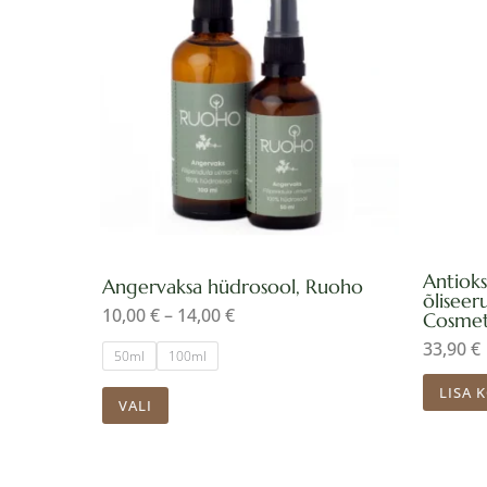
14,00 €
on
mitu
varianti.
Valikuid
saab
teha
tootelehel.
Antioks
Angervaksa hüdrosool, Ruoho
õliseer
10,00
€
–
14,00
€
Cosmet
33,90
€
50ml
100ml
LISA 
VALI