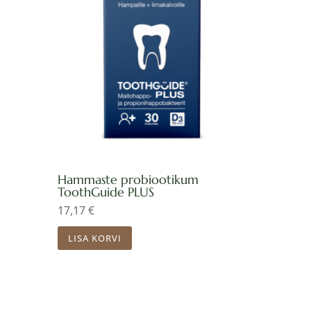
Hammaste probiootikum
ToothGuide PLUS
17,17
€
LISA KORVI