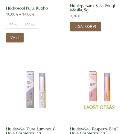
teha
Huulepalsam, Salla Pringi
Hüdrosool Puju, Ruoho
Mesila, 5g
tootelehel.
10,00
€
–
14,00
€
3,70
€
50ml
100ml
LISA KORVI
VALI
LAOST OTSAS
Huulevõie “Pure Luminous”,
Huulevõie, “Rasperry Bliss”,
Usva Cosmetics, 5g
Usva Cosmetics, 5g