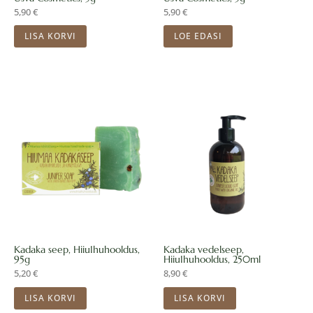
5,90
€
5,90
€
LISA KORVI
LOE EDASI
Kadaka seep, HiiuIhuhooldus,
Kadaka vedelseep,
95g
HiiuIhuhooldus, 250ml
5,20
€
8,90
€
LISA KORVI
LISA KORVI