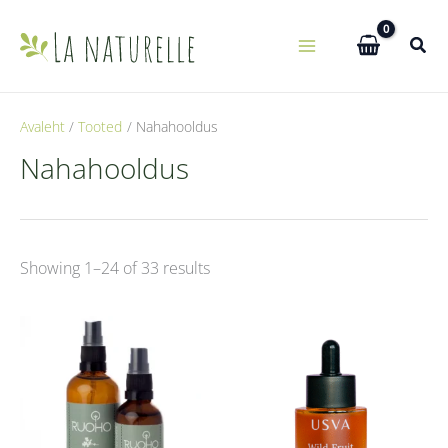
Skip
to
content
Avaleht
Tooted
Nahahooldus
Nahahooldus
Showing 1–24 of 33 results
Hinnavahemik:
Sellel
10,00 €
kuni
tootel
14,00 €
on
mitu
varianti.