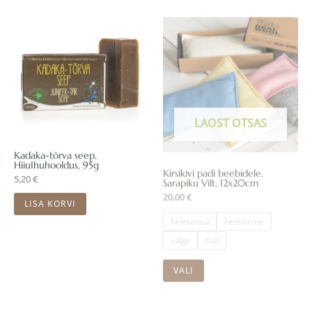
tootel
on
mitu
varianti.
LAOST OTSAS
Valikuid
saab
teha
Kadaka-tõrva seep,
Kirsikivi padi beebidele,
HiiuIhuhooldus, 95g
Sarapiku Vilt, 12x20cm
tootelehel.
5,20
€
20,00
€
LISA KORVI
heleroosa
helesinine
valge
hall
VALI
Sellel