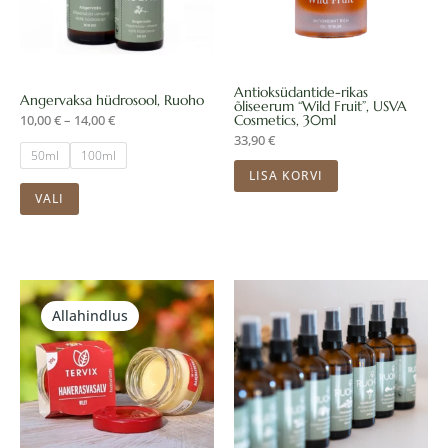
Valikuid
saab
teha
Antioksüdantide-rikas
Angervaksa hüdrosool, Ruoho
õliseerum “Wild Fruit”, USVA
tootelehel.
10,00
€
–
14,00
€
Cosmetics, 30ml
33,90
€
50ml
100ml
LISA KORVI
VALI
Hinnavahemik:
Hinnavahemik:
Sellel
Sellel
4,00 €
10,00 €
kuni
kuni
Allahindlus
tootel
tootel
7,00 €
14,00 €
on
on
mitu
mitu
varianti.
varianti.
Valikuid
Valikuid