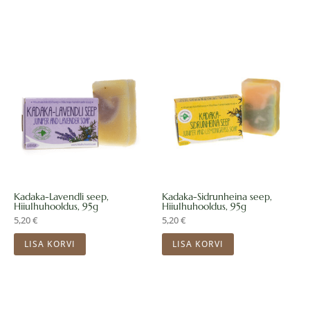
Kadaka-Lavendli seep,
Kadaka-Sidrunheina seep,
HiiuIhuhooldus, 95g
HiiuIhuhooldus, 95g
5,20
€
5,20
€
LISA KORVI
LISA KORVI
Sellel