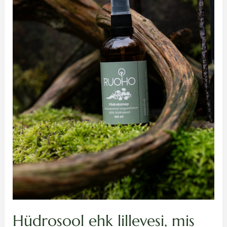
see
on
ja
kuidas
kasutada?
Hüdrosool ehk lillevesi, mis