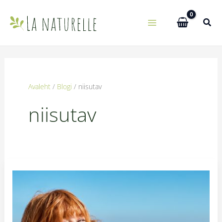
Skip
to
content
Avaleht
Blogi
niisutav
niisutav
Nahahooldus
suvel:
vitamiinid
ja