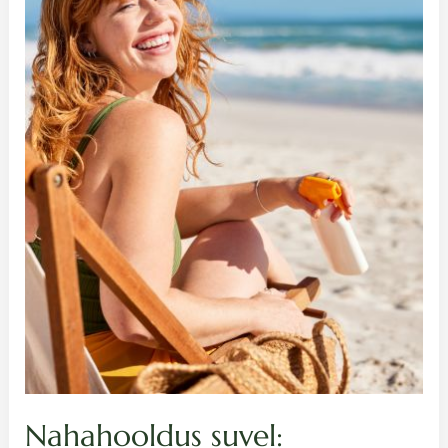
soovitused
tervele
nahale
Nahahooldus suvel: