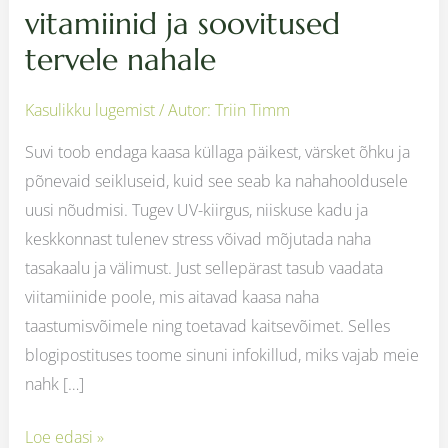
vitamiinid ja soovitused
tervele nahale
Kasulikku lugemist
/ Autor:
Triin Timm
Suvi toob endaga kaasa küllaga päikest, värsket õhku ja
põnevaid seikluseid, kuid see seab ka nahahooldusele
uusi nõudmisi. Tugev UV-kiirgus, niiskuse kadu ja
keskkonnast tulenev stress võivad mõjutada naha
tasakaalu ja välimust. Just sellepärast tasub vaadata
viitamiinide poole, mis aitavad kaasa naha
taastumisvõimele ning toetavad kaitsevõimet. Selles
blogipostituses toome sinuni infokillud, miks vajab meie
nahk […]
Loe edasi »