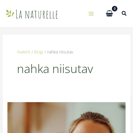
Skip
to
content
Avaleht
Blogi
nahka niisutav
nahka niisutav
Looduslik
nahahooldus:
niisutus
ja