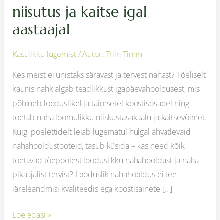
niisutus ja kaitse igal
aastaajal
Kasulikku lugemist
/ Autor:
Triin Timm
Kes meist ei unistaks säravast ja tervest nahast? Tõeliselt
kaunis nahk algab teadlikkust igapäevahooldusest, mis
põhineb looduslikel ja taimsetel koostisosadel ning
toetab naha loomulikku niiskustasakaalu ja kaitsevõimet.
Kuigi poelettidelt leiab lugematul hulgal ahvatlevaid
nahahooldustooteid, tasub küsida – kas need kõik
toetavad tõepoolest looduslikku nahahooldust ja naha
pikaajalist tervist? Looduslik nahahooldus ei tee
järeleandmisi kvaliteedis ega koostisainete […]
Loe edasi »