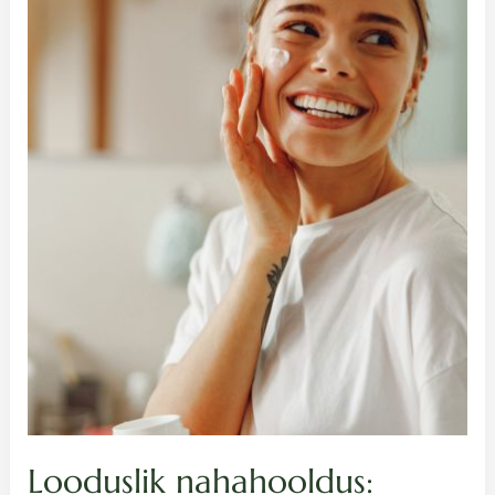
kaitse
igal
aastaajal
Looduslik nahahooldus: