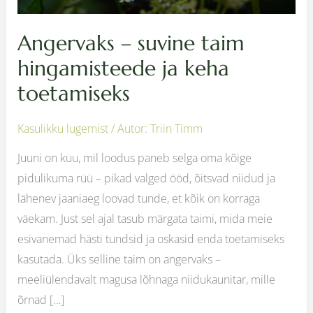
Angervaks – suvine taim
hingamisteede ja keha
toetamiseks
Kasulikku lugemist
/ Autor:
Triin Timm
Juuni on kuu, mil loodus paneb selga oma kõige
pidulikuma rüü – pikad valged ööd, õitsvad niidud ja
lähenev jaaniaeg loovad tunde, et kõik on korraga
väekam. Just sel ajal tasub märgata taimi, mida meie
esivanemad hästi tundsid ja oskasid enda toetamiseks
kasutada. Üks selline taim on angervaks –
meeliülendavalt magusa lõhnaga niidukaunitar, mille
õrnad […]