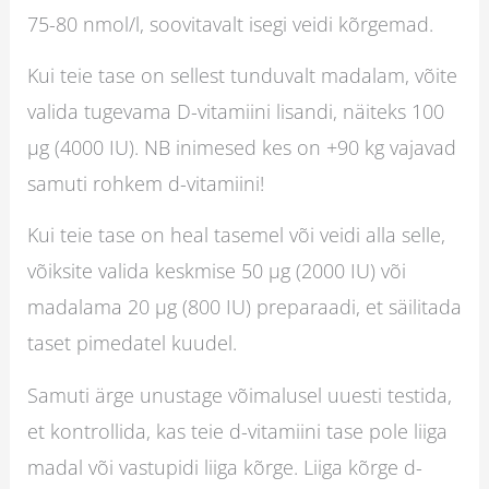
75-80 nmol/l, soovitavalt isegi veidi kõrgemad.
Kui teie tase on sellest tunduvalt madalam, võite
valida tugevama D-vitamiini lisandi, näiteks 100
µg (4000 IU). NB inimesed kes on +90 kg vajavad
samuti rohkem d-vitamiini!
Kui teie tase on heal tasemel või veidi alla selle,
võiksite valida keskmise 50 µg (2000 IU) või
madalama 20 µg (800 IU) preparaadi, et säilitada
taset pimedatel kuudel.
Samuti ärge unustage võimalusel uuesti testida,
et kontrollida, kas teie d-vitamiini tase pole liiga
madal või vastupidi liiga kõrge. Liiga kõrge d-