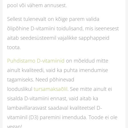
pool või vähem annusest.
Sellest tulenevalt on kõige parem valida
õlipõhine D-vitamiini toidulisand, mis iseenesest
aitab seedesüsteemil vajalikke sapphappeid
toota.
Puhdistamo D-vitamiinid
on mõeldud mitte
ainult kvaliteedi, vaid ka puhta imendumise
tagamiseks. Need põhinevad
looduslikul
tursamaksaõlil
. See mitte ainult ei
sisalda D-vitamiini ennast, vaid aitab ka
lambavillarasvast saadaval kvaliteetsel D-
vitamiinil (D3) paremini imenduda. Toode ei ole
vegan!