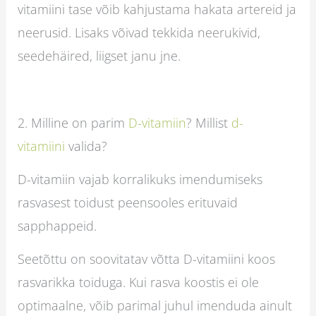
vitamiini tase võib kahjustama hakata artereid ja
neerusid. Lisaks võivad tekkida neerukivid,
seedehäired, liigset janu jne.
2. Milline on parim
D-vitamiin
? Millist
d-
vitamiini
valida?
D-vitamiin vajab korralikuks imendumiseks
rasvasest toidust peensooles erituvaid
sapphappeid.
Seetõttu on soovitatav võtta D-vitamiini koos
rasvarikka toiduga. Kui rasva koostis ei ole
optimaalne, võib parimal juhul imenduda ainult