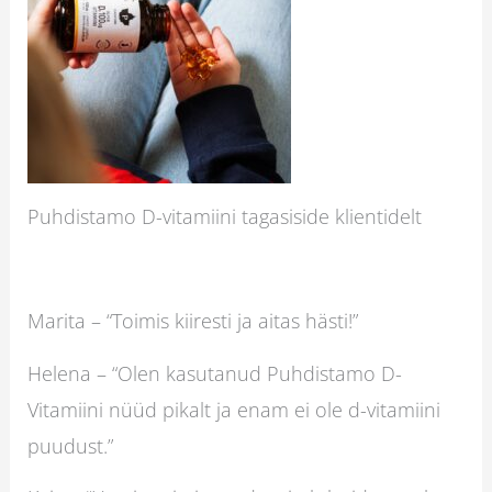
Puhdistamo D-vitamiini tagasiside klientidelt
Marita – “Toimis kiiresti ja aitas hästi!”
Helena – “Olen kasutanud Puhdistamo D-
Vitamiini nüüd pikalt ja enam ei ole d-vitamiini
puudust.”