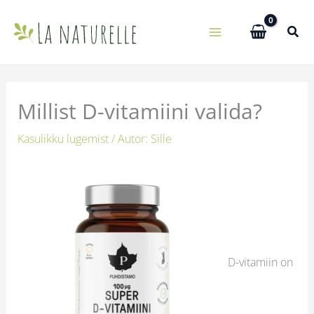
Skip
to
content
Millist D-vitamiini valida?
Kasulikku lugemist
/ Autor:
Sille
D-vitamiin on