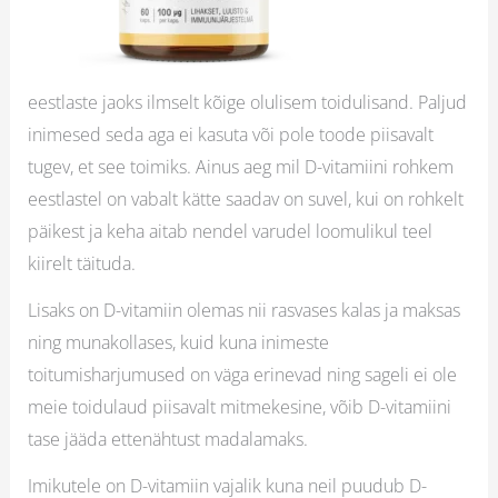
eestlaste jaoks ilmselt kõige olulisem toidulisand. Paljud
inimesed seda aga ei kasuta või pole toode piisavalt
tugev, et see toimiks. Ainus aeg mil D-vitamiini rohkem
eestlastel on vabalt kätte saadav on suvel, kui on rohkelt
päikest ja keha aitab nendel varudel loomulikul teel
kiirelt täituda.
Lisaks on D-vitamiin olemas nii rasvases kalas ja maksas
ning munakollases, kuid kuna inimeste
toitumisharjumused on väga erinevad ning sageli ei ole
meie toidulaud piisavalt mitmekesine, võib D-vitamiini
tase jääda ettenähtust madalamaks.
Imikutele on D-vitamiin vajalik kuna neil puudub D-