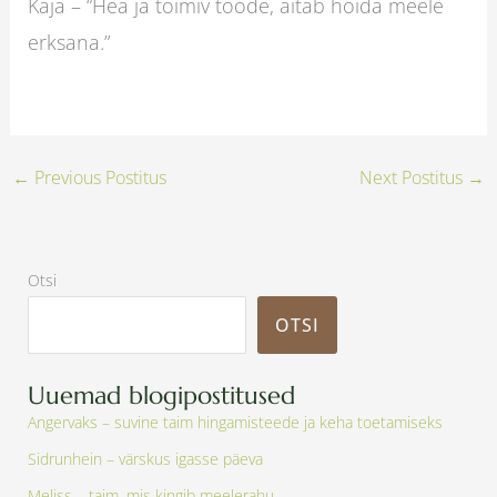
Kaja – “Hea ja toimiv toode, aitab hoida meele
erksana.”
←
Previous Postitus
Next Postitus
→
Otsi
OTSI
Uuemad blogipostitused
Angervaks – suvine taim hingamisteede ja keha toetamiseks
Sidrunhein – värskus igasse päeva
Meliss – taim, mis kingib meelerahu