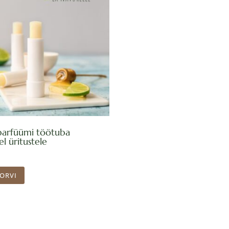
parfüümi töötuba
el üritustele
KORVI