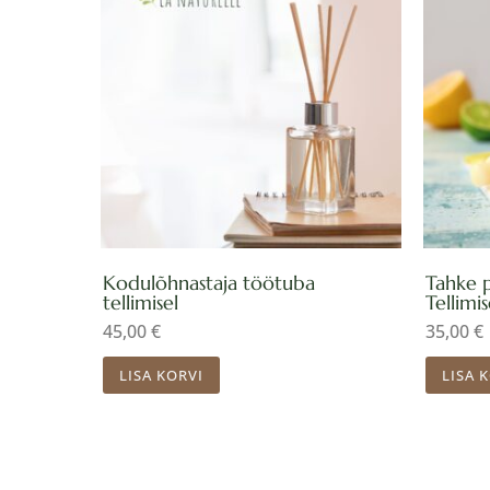
Kodulõhnastaja töötuba
Tahke 
tellimisel
Tellimis
45,00
€
35,00
€
LISA KORVI
LISA 