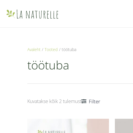
Skip
to
content
Avaleht
Tooted
töötuba
töötuba
Filter
Kuvatakse kõik 2 tulemust