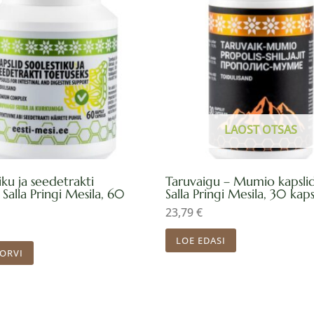
LAOST OTSAS
iku ja seedetrakti
Taruvaigu – Mumio kapslid
, Salla Pringi Mesila, 60
Salla Pringi Mesila, 30 kaps
23,79
€
LOE EDASI
KORVI