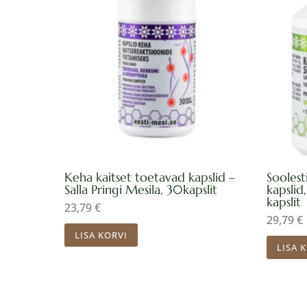
Keha kaitset toetavad kapslid –
Soolest
Salla Pringi Mesila, 30kapslit
kapslid
kapslit
23,79
€
29,79
€
LISA KORVI
LISA 