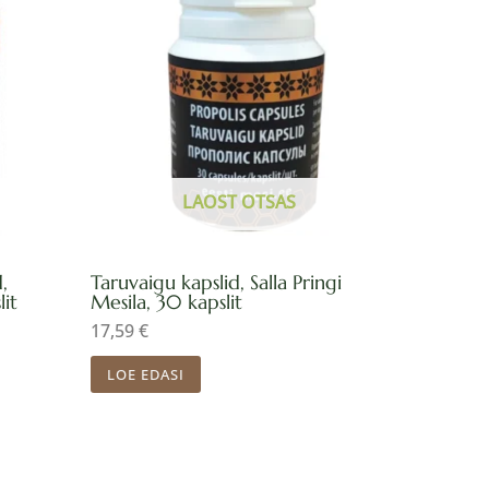
LAOST OTSAS
,
Taruvaigu kapslid, Salla Pringi
lit
Mesila, 30 kapslit
17,59
€
LOE EDASI