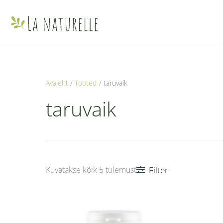
Skip
to
content
Avaleht
Tooted
taruvaik
taruvaik
Filter
Kuvatakse kõik 5 tulemust