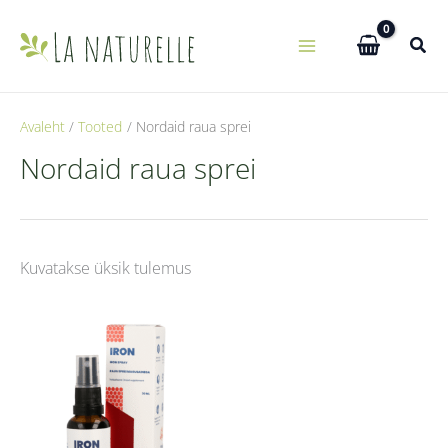
Skip
to
content
Avaleht
Tooted
Nordaid raua sprei
Nordaid raua sprei
Kuvatakse üksik tulemus