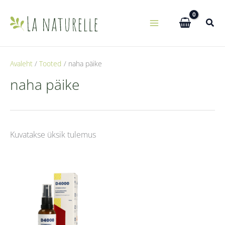
Skip
to
content
Avaleht
Tooted
naha päike
naha päike
Kuvatakse üksik tulemus