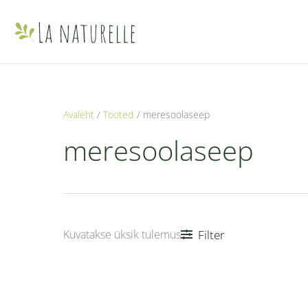
Skip
to
content
Avaleht
Tooted
meresoolaseep
meresoolaseep
Filter
Kuvatakse üksik tulemus