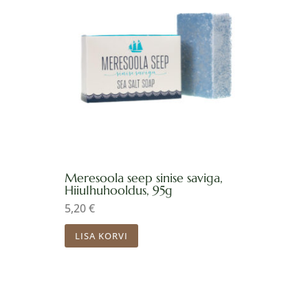
Meresoola seep sinise saviga,
HiiuIhuhooldus, 95g
5,20
€
LISA KORVI