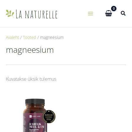
Skip
to
content
Avaleht
Tooted
magneesium
magneesium
Kuvatakse üksik tulemus