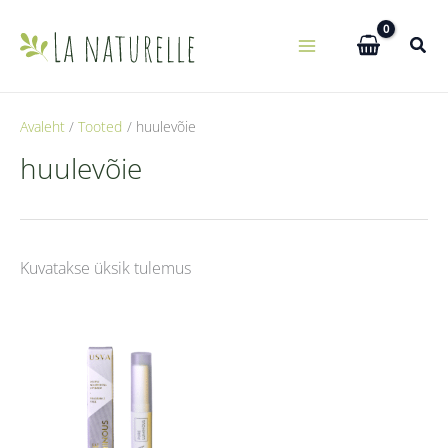
Skip
to
content
Avaleht
Tooted
huulevõie
huulevõie
Kuvatakse üksik tulemus