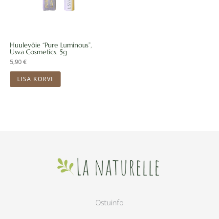
Huulevõie “Pure Luminous”,
Usva Cosmetics, 5g
5,90
€
LISA KORVI
Ostuinfo