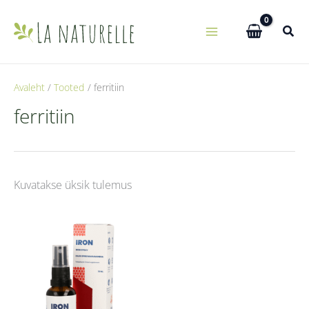
Skip
to
content
Avaleht
Tooted
ferritiin
ferritiin
Kuvatakse üksik tulemus