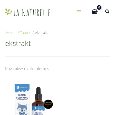
Skip
to
content
Avaleht
Tooted
ekstrakt
ekstrakt
Kuvatakse üksik tulemus